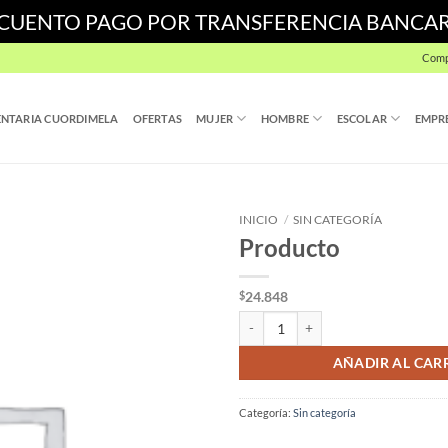
SCUENTO PAGO POR TRANSFERENCIA BANCA
Comp
NTARIA CUORDIMELA
OFERTAS
MUJER
HOMBRE
ESCOLAR
EMPR
INICIO
/
SIN CATEGORÍA
Producto
24.848
$
Producto cantidad
AÑADIR AL CAR
Categoría:
Sin categoría