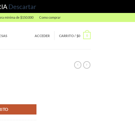
RIA
Descartar
ra mínima de $150.000
Como comprar
ESAS
ACCEDER
CARRITO /
$
0
0
RITO