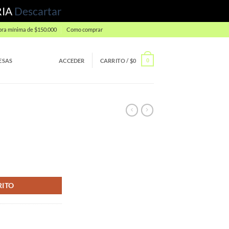
RIA
Descartar
ra mínima de $150.000
Como comprar
ESAS
ACCEDER
CARRITO /
$
0
0
RITO