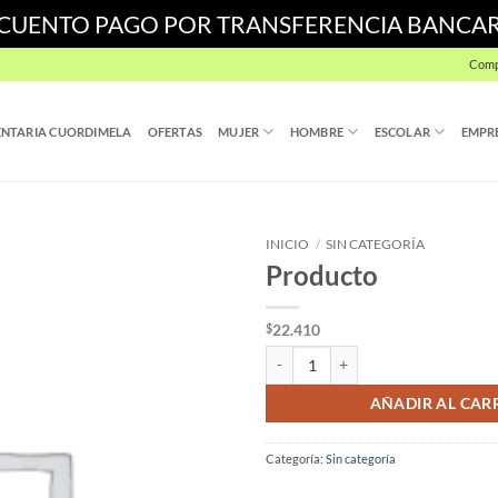
SCUENTO PAGO POR TRANSFERENCIA BANCA
Comp
NTARIA CUORDIMELA
OFERTAS
MUJER
HOMBRE
ESCOLAR
EMPR
INICIO
/
SIN CATEGORÍA
Producto
22.410
$
Producto cantidad
AÑADIR AL CAR
Categoría:
Sin categoría