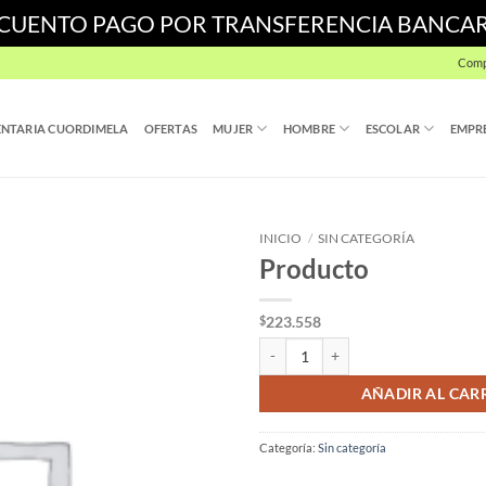
SCUENTO PAGO POR TRANSFERENCIA BANCA
Comp
NTARIA CUORDIMELA
OFERTAS
MUJER
HOMBRE
ESCOLAR
EMPR
INICIO
/
SIN CATEGORÍA
Producto
223.558
$
Producto cantidad
AÑADIR AL CAR
Categoría:
Sin categoría