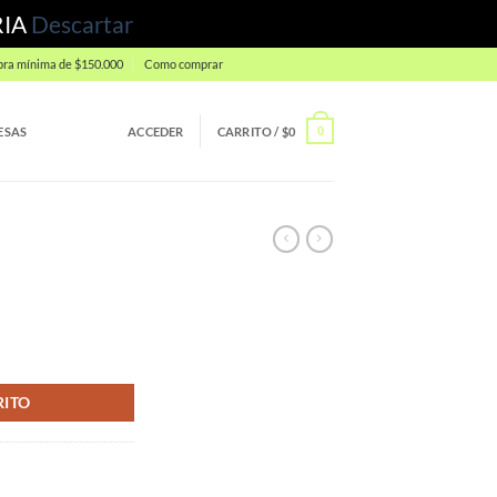
RIA
Descartar
ra mínima de $150.000
Como comprar
ESAS
ACCEDER
CARRITO /
$
0
0
RITO