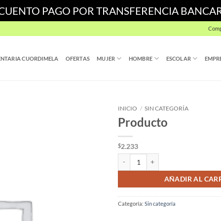
SCUENTO PAGO POR TRANSFERENCIA BANCA
Comp
NTARIA CUORDIMELA
OFERTAS
MUJER
HOMBRE
ESCOLAR
EMPR
INICIO
/
SIN CATEGORÍA
Producto
2.233
$
Producto cantidad
AÑADIR AL CAR
Categoría:
Sin categoría