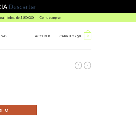
RIA
Descartar
ra mínima de $150.000
Como comprar
ESAS
ACCEDER
CARRITO /
$
0
0
RITO