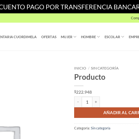
SCUENTO PAGO POR TRANSFERENCIA BANCA
Comp
NTARIA CUORDIMELA
OFERTAS
MUJER
HOMBRE
ESCOLAR
EMPR
INICIO
/
SIN CATEGORÍA
Producto
222.948
$
Producto cantidad
AÑADIR AL CAR
Categoría:
Sin categoría