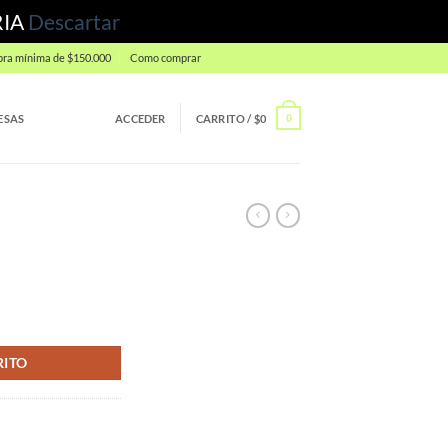
RIA
Descartar
ra mínima de $150.000
Como comprar
ESAS
ACCEDER
CARRITO /
$
0
0
RITO