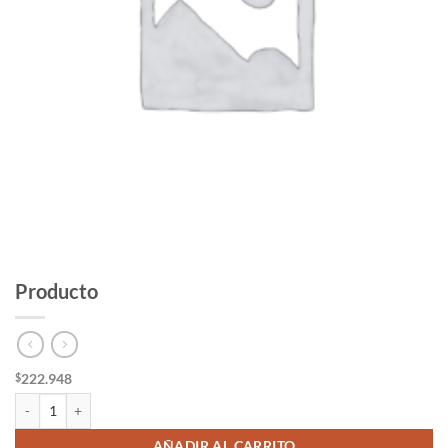
Producto
222.948
$
Producto cantidad
AÑADIR AL CARRITO