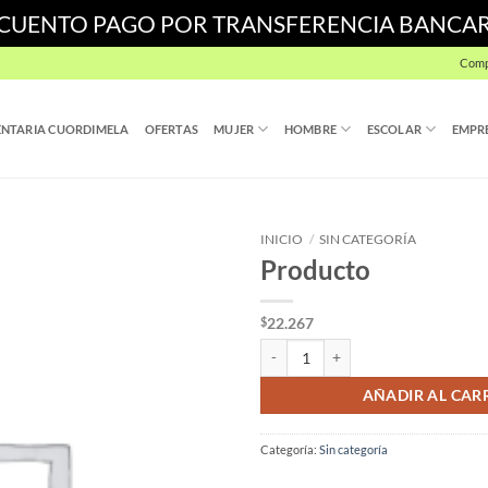
SCUENTO PAGO POR TRANSFERENCIA BANCA
Comp
NTARIA CUORDIMELA
OFERTAS
MUJER
HOMBRE
ESCOLAR
EMPR
INICIO
/
SIN CATEGORÍA
Producto
22.267
$
Producto cantidad
AÑADIR AL CAR
Categoría:
Sin categoría