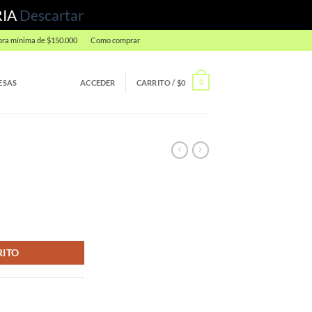
RIA
Descartar
ra mínima de $150.000
Como comprar
ESAS
ACCEDER
CARRITO /
$
0
0
RITO