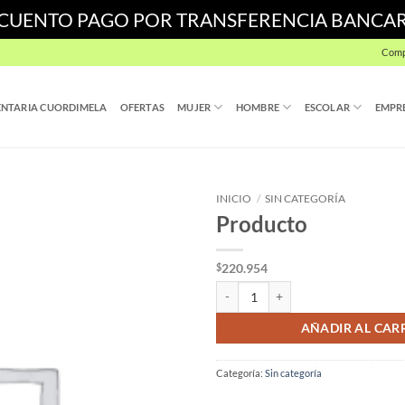
SCUENTO PAGO POR TRANSFERENCIA BANCA
Comp
NTARIA CUORDIMELA
OFERTAS
MUJER
HOMBRE
ESCOLAR
EMPR
INICIO
/
SIN CATEGORÍA
Producto
220.954
$
Producto cantidad
AÑADIR AL CAR
Categoría:
Sin categoría