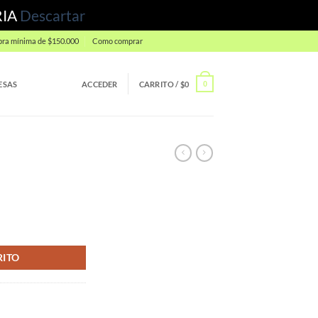
RIA
Descartar
ra mínima de $150.000
Como comprar
ESAS
ACCEDER
CARRITO /
$
0
0
RITO