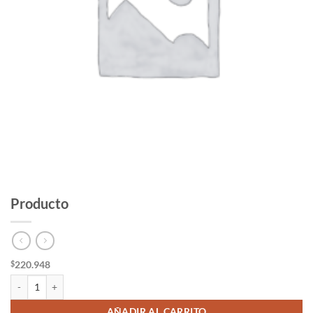
Producto
220.948
$
Producto cantidad
AÑADIR AL CARRITO