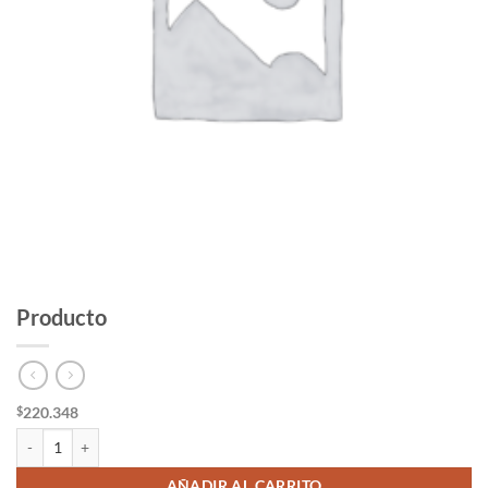
Producto
220.348
$
Producto cantidad
AÑADIR AL CARRITO