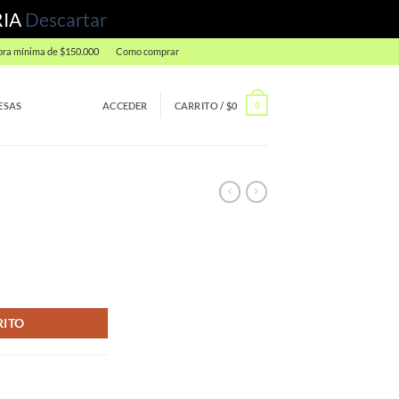
RIA
Descartar
ra mínima de $150.000
Como comprar
ESAS
ACCEDER
CARRITO /
$
0
0
RITO