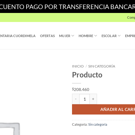
SCUENTO PAGO POR TRANSFERENCIA BANCA
Comp
NTARIA CUORDIMELA
OFERTAS
MUJER
HOMBRE
ESCOLAR
EMPR
INICIO
/
SIN CATEGORÍA
Producto
208.460
$
Producto cantidad
AÑADIR AL CAR
Categoría:
Sin categoría