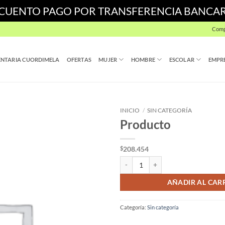
SCUENTO PAGO POR TRANSFERENCIA BANCA
Comp
NTARIA CUORDIMELA
OFERTAS
MUJER
HOMBRE
ESCOLAR
EMPR
INICIO
/
SIN CATEGORÍA
Producto
208.454
$
Producto cantidad
AÑADIR AL CAR
Categoría:
Sin categoría