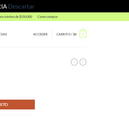
RIA
Descartar
ra mínima de $150.000
Como comprar
ESAS
ACCEDER
CARRITO /
$
0
0
RITO