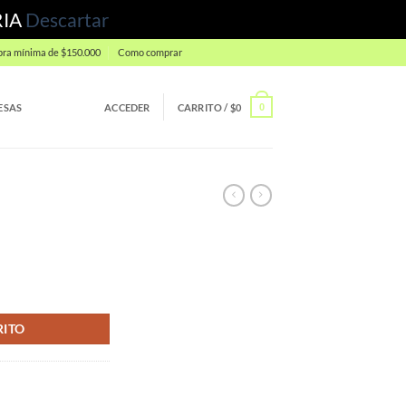
RIA
Descartar
ra mínima de $150.000
Como comprar
ESAS
ACCEDER
CARRITO /
$
0
0
RITO