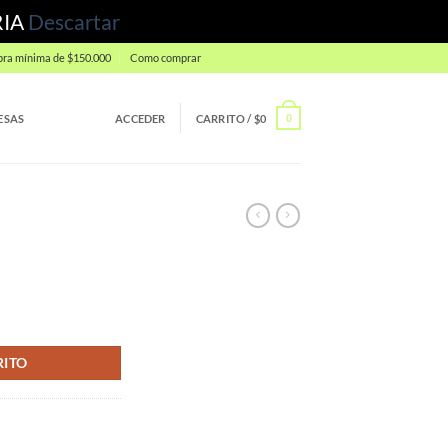
RIA
Descartar
ra mínima de $150.000
Como comprar
ESAS
ACCEDER
CARRITO /
$
0
0
RITO