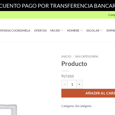
SCUENTO PAGO POR TRANSFERENCIA BANCA
Comp
NTARIA CUORDIMELA
OFERTAS
MUJER
HOMBRE
ESCOLAR
EMPR
INICIO
/
SIN CATEGORÍA
Producto
17.015
$
Producto cantidad
AÑADIR AL CAR
Categoría:
Sin categoría