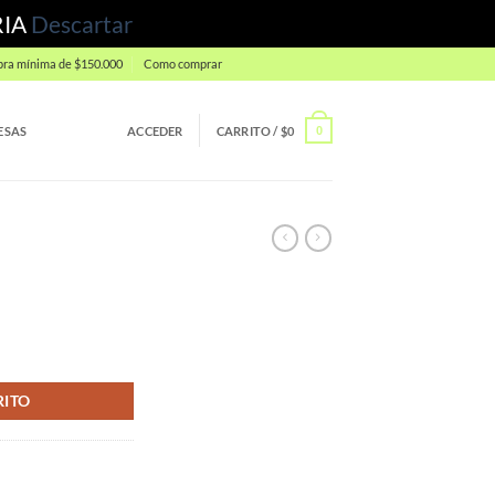
RIA
Descartar
ra mínima de $150.000
Como comprar
ESAS
ACCEDER
CARRITO /
$
0
0
RITO