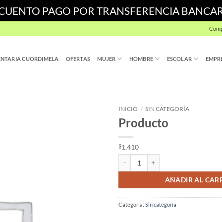
SCUENTO PAGO POR TRANSFERENCIA BANCA
Comp
NTARIA CUORDIMELA
OFERTAS
MUJER
HOMBRE
ESCOLAR
EMPR
INICIO
/
SIN CATEGORÍA
Producto
1.410
$
Producto cantidad
AÑADIR AL CAR
Categoría:
Sin categoría