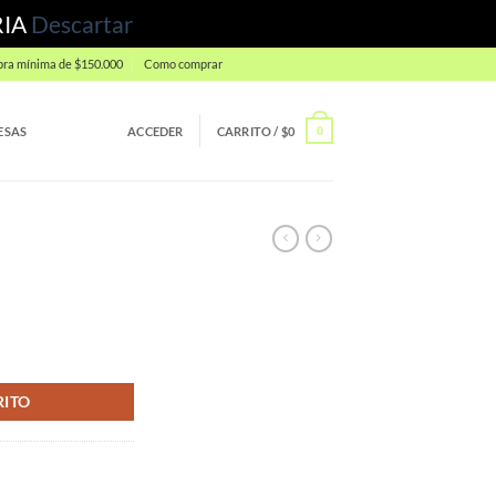
RIA
Descartar
ra mínima de $150.000
Como comprar
ESAS
ACCEDER
CARRITO /
$
0
0
RITO