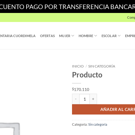
SCUENTO PAGO POR TRANSFERENCIA BANCA
Comp
NTARIA CUORDIMELA
OFERTAS
MUJER
HOMBRE
ESCOLAR
EMPR
INICIO
/
SIN CATEGORÍA
Producto
170.110
$
Producto cantidad
AÑADIR AL CAR
Categoría:
Sin categoría