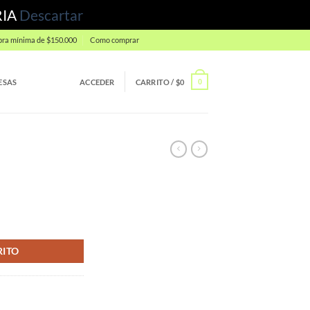
RIA
Descartar
ra mínima de $150.000
Como comprar
ESAS
ACCEDER
CARRITO /
$
0
0
RITO