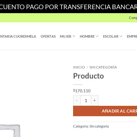
SCUENTO PAGO POR TRANSFERENCIA BANCA
Comp
NTARIA CUORDIMELA
OFERTAS
MUJER
HOMBRE
ESCOLAR
EMPR
INICIO
/
SIN CATEGORÍA
Producto
170.110
$
Producto cantidad
AÑADIR AL CAR
Categoría:
Sin categoría