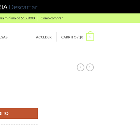
RIA
Descartar
ra mínima de $150.000
Como comprar
ESAS
ACCEDER
CARRITO /
$
0
0
RITO