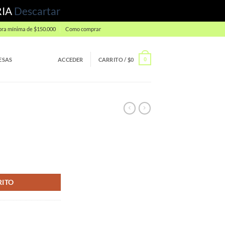
RIA
Descartar
ra mínima de $150.000
Como comprar
ESAS
ACCEDER
CARRITO /
$
0
0
RITO