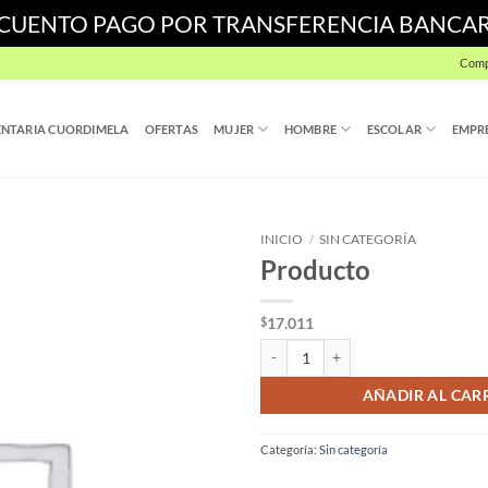
SCUENTO PAGO POR TRANSFERENCIA BANCA
Comp
NTARIA CUORDIMELA
OFERTAS
MUJER
HOMBRE
ESCOLAR
EMPR
INICIO
/
SIN CATEGORÍA
Producto
17.011
$
Producto cantidad
AÑADIR AL CAR
Categoría:
Sin categoría