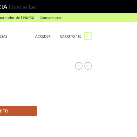
RIA
Descartar
ra mínima de $150.000
Como comprar
ESAS
ACCEDER
CARRITO /
$
0
0
RITO