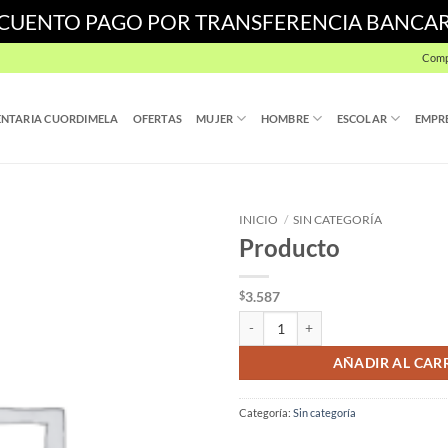
SCUENTO PAGO POR TRANSFERENCIA BANCA
Comp
NTARIA CUORDIMELA
OFERTAS
MUJER
HOMBRE
ESCOLAR
EMPR
INICIO
/
SIN CATEGORÍA
Producto
3.587
$
Producto cantidad
AÑADIR AL CAR
Categoría:
Sin categoría