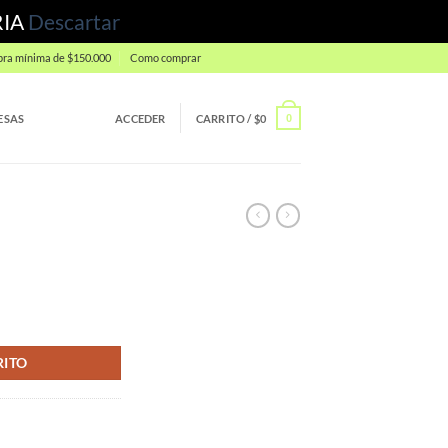
RIA
Descartar
ra mínima de $150.000
Como comprar
ESAS
ACCEDER
CARRITO /
$
0
0
RITO