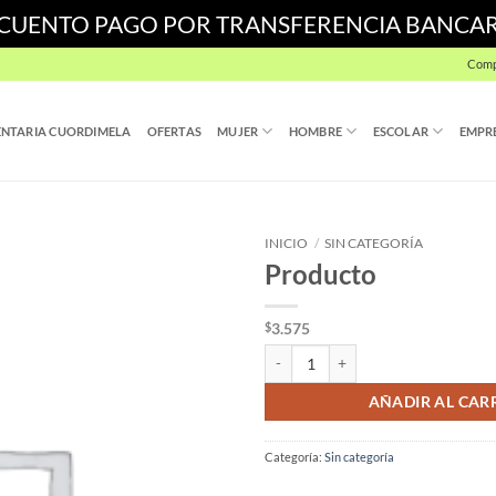
SCUENTO PAGO POR TRANSFERENCIA BANCA
Comp
NTARIA CUORDIMELA
OFERTAS
MUJER
HOMBRE
ESCOLAR
EMPR
INICIO
/
SIN CATEGORÍA
Producto
3.575
$
Producto cantidad
AÑADIR AL CAR
Categoría:
Sin categoría