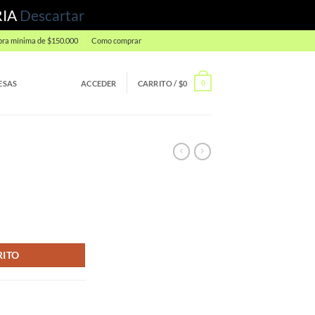
RIA
Descartar
ra mínima de $150.000
Como comprar
ESAS
ACCEDER
CARRITO /
$
0
0
RITO