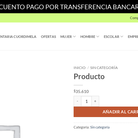
SCUENTO PAGO POR TRANSFERENCIA BANCA
Comp
NTARIA CUORDIMELA
OFERTAS
MUJER
HOMBRE
ESCOLAR
EMPR
INICIO
/
SIN CATEGORÍA
Producto
35.610
$
Producto cantidad
AÑADIR AL CAR
Categoría:
Sin categoría