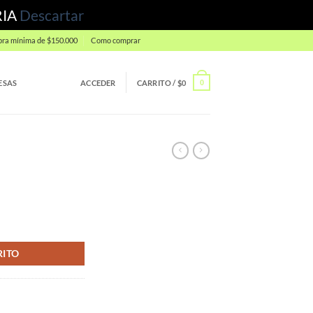
RIA
Descartar
ra mínima de $150.000
Como comprar
ESAS
ACCEDER
CARRITO /
$
0
0
RITO