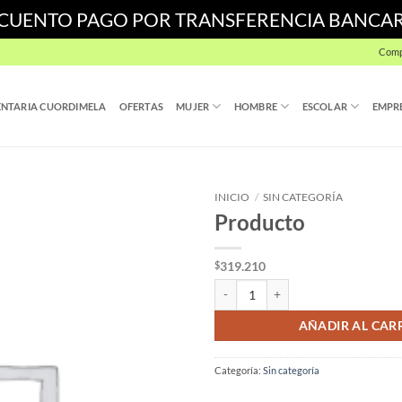
SCUENTO PAGO POR TRANSFERENCIA BANCA
Comp
NTARIA CUORDIMELA
OFERTAS
MUJER
HOMBRE
ESCOLAR
EMPR
INICIO
/
SIN CATEGORÍA
Producto
319.210
$
Producto cantidad
AÑADIR AL CAR
Categoría:
Sin categoría