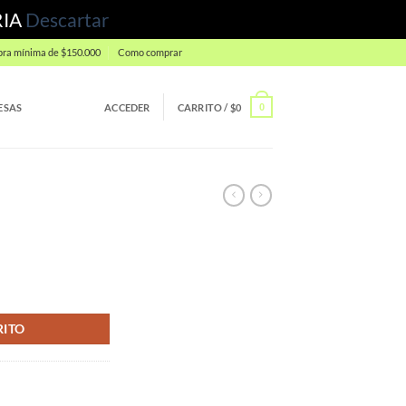
RIA
Descartar
ra mínima de $150.000
Como comprar
ESAS
ACCEDER
CARRITO /
$
0
0
RITO