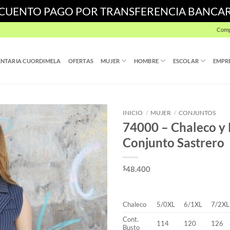
SCUENTO PAGO POR TRANSFERENCIA BANCA
Comp
NTARIA CUORDIMELA
OFERTAS
MUJER
HOMBRE
ESCOLAR
EMPR
INICIO
/
MUJER
/
CONJUNTOS
74000 – Chaleco y 
Conjunto Sastrero
$
48.400
Chaleco
5/0XL
6/1XL
7/2XL
Cont.
114
120
126
Busto