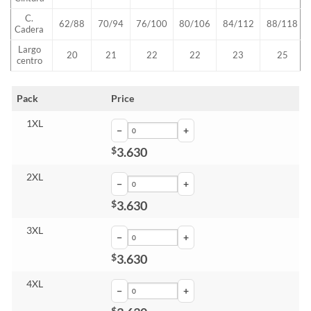
C.
62/88
70/94
76/100
80/106
84/112
88/118
Cadera
Largo
20
21
22
22
23
25
centro
Pack
Price
1XL
−
+
3.630
$
2XL
−
+
3.630
$
3XL
−
+
3.630
$
4XL
−
+