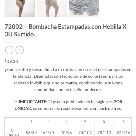
72002 – Bombacha Estampadas con Hebilla X
3U Surtido.
$
3.630
¡Suma estilo y sensualidad a tu rutina con este set de estampados en
tendencia! Diseñadas con tecnología de corte láser para un
acabado invisible que no se marca, combinando la máxima
comodidad con un diseño moderno.
⚠️
IMPORTANTE:
El precio publicado en la página es
POR
UNIDAD,
se comercializa exclusivamente en pack de tres.
1
2
3
4
5
6
C.
58/84
64/90
70/96
74/102
78/110
82/116
Cintura