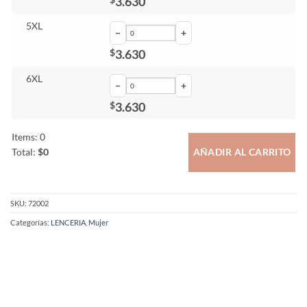
3.630
$
5XL
−
+
3.630
$
6XL
−
+
3.630
$
Items
:
0
Total
:
$0
AÑADIR AL CARRITO
0
Items.
Your
SKU:
72002
total
is
Categorías:
LENCERIA
,
Mujer
$0