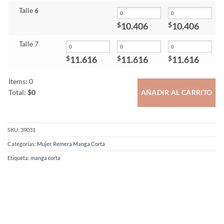
Talle 6
10.406
10.406
$
$
Talle 7
11.616
11.616
11.616
$
$
$
Items
:
0
Total
:
$0
AÑADIR AL CARRITO
0
Items.
Your
SKU:
39031
total
is
Categorías:
Mujer
,
Remera Manga Corta
$0
Etiqueta:
manga corta