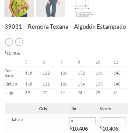
39031 – Remera Texana – Algodón Estampado
$
10.406
5
6
7
8
10
12
Cont.
118
122
126
132
136
146
Busto
Cintura
118
122
126
134
138
148
Largo
69
72
74
76
79
81
Gris
Lila
Verde
Talle 5
10.406
10.406
$
$