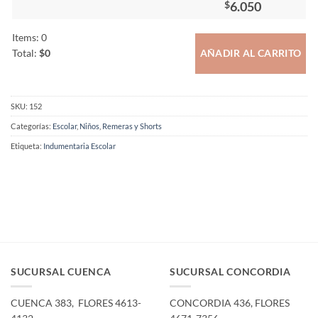
6.050
$
Items
:
0
Total
:
$0
AÑADIR AL CARRITO
0
Items.
Your
SKU:
152
total
is
Categorías:
Escolar
,
Niños
,
Remeras y Shorts
$0
Etiqueta:
Indumentaria Escolar
SUCURSAL CUENCA
SUCURSAL CONCORDIA
CUENCA 383, ­ FLORES 4613-
CONCORDIA 436,­ FLORES