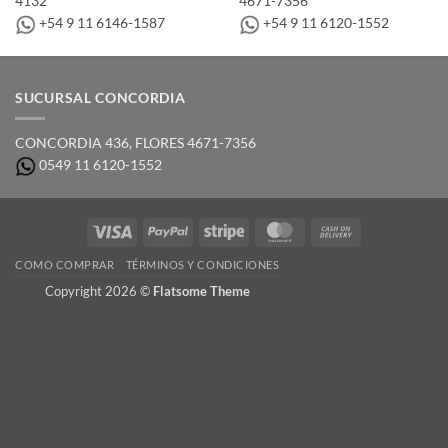
4132
4671-7356
+54 9 11 6146-1587
+54 9 11 6120-1552
SUCURSAL CONCORDIA
CONCORDIA 436,­ FLORES 4671-7356
0549 11 6120-1552
Visa
PayPal
Stripe
MasterCard
Cash
On
COMO COMPRAR
TÉRMINOS Y CONDICIONES
Delivery
Copyright 2026 ©
Flatsome Theme