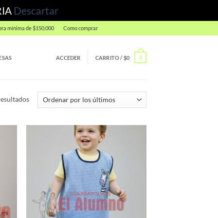
RIA
Descartar
ra mínima de $150.000
Como comprar
ESAS
ACCEDER
CARRITO /
$
0
0
Ordenado
esultados
por
los
últimos