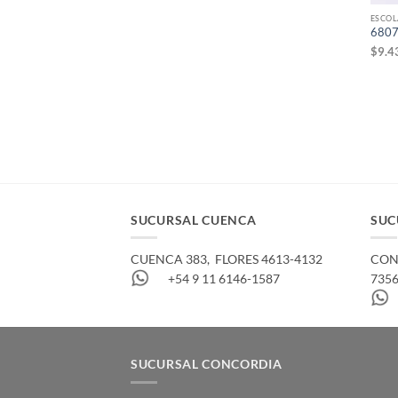
ESCOL
6807
$
9.4
SUCURSAL CUENCA
SUC
CUENCA 383, ­ FLORES 4613-4132
CONC
+54 9 11 6146-1587
735
SUCURSAL CONCORDIA