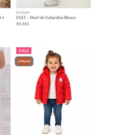
ESCOLAR
a y
0161 – Short de Gabardina Blanco
$
4.961
SALE
¡Oferta!