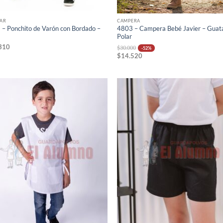
AR
CAMPERA
– Ponchito de Varón con Bordado –
4803 – Campera Bebé Javier – Guat
a
Polar
310
$
30.000
-52%
$
14.520