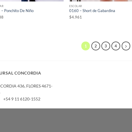
AR
ESCOLAR
 – Ponchito De Niño
0160 – Short de Gabardina
38
$
4.961
1
2
3
4
URSAL CONCORDIA
ORDIA 436,­ FLORES 4671-
6
+54 9 11 6120-1552