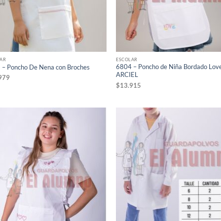
AR
ESCOLAR
6804 – Poncho de Niña Bordado Lov
 – Poncho De Nena con Broches
ARCIEL
979
$
13.915