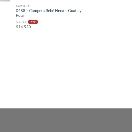
CAMPERA
0488 – Campera Bebé Nena – Guata y
Polar
$
30.000
-52%
$
14.520