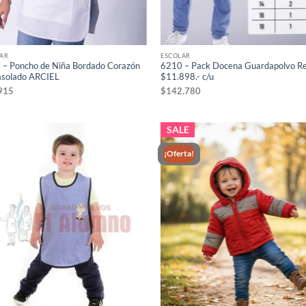
AR
ESCOLAR
 – Poncho de Niña Bordado Corazón
6210 – Pack Docena Guardapolvo R
asolado ARCIEL
$11.898.- c/u
915
$
142.780
SALE
¡Oferta!