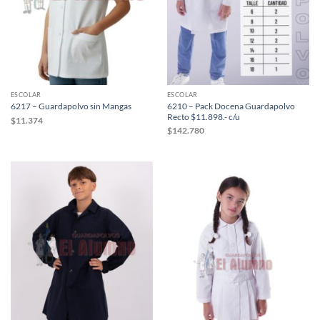
ESCOLAR
ESCOLAR
6210 – Pack Docena Guardapolvo
6217 – Guardapolvo sin Mangas
Recto $11.898.- c/u
$
11.374
$
142.780